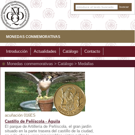
MONEDAS CONMEMORATIVAS
Introducción
Actualidades
Catálogo
Contacto
Monedas conmemorativas
>
Catálogo
>
Medallas
acuñación 016ES
Castillo de Peňíscola - Águila
El parque de Artillería de Peñíscola, el gran jardín
situado en la parte trasera del castillo de la ciudad,