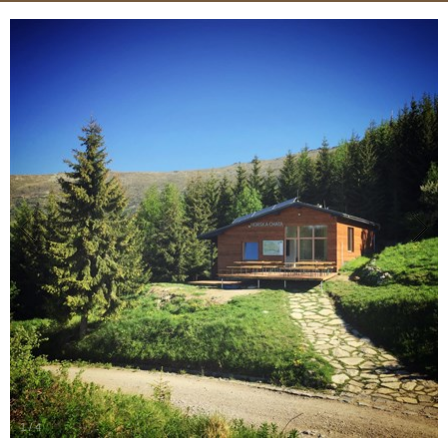
1
/
4