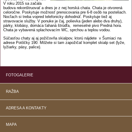
V roku 2015 sa začala
budova rekonštruovať a dnes je z nej horská chata. Chata je otvorená
celoročne. Poskytuje možnosť prenocovania pre 6-8 osôb na posteliach.
Nocľach si treba vopred telefonicky dohodnúť. Poskytuje tiež aj
stravovacie služby. V ponuke je čaj, polievka (jeden alebo dva druhy),
párky, klobásy, domáca ťahaná štrúdľa, remeselné pivo Predná hora.
Chata je vybavená splachovacím WC, sprchou a teplou vodou.
Súčasťou chaty aj aj požičovňa skialpov, ktorú nájdete v Šumiaci na
adrese Potôčky 190. Môžete si tam zapožičať komplet skialp set (lyže,
lyžiarky, pásy, palice).
FOTOGALERIE
RAŽBA
ADRESA A KONTAKTY
MAPA