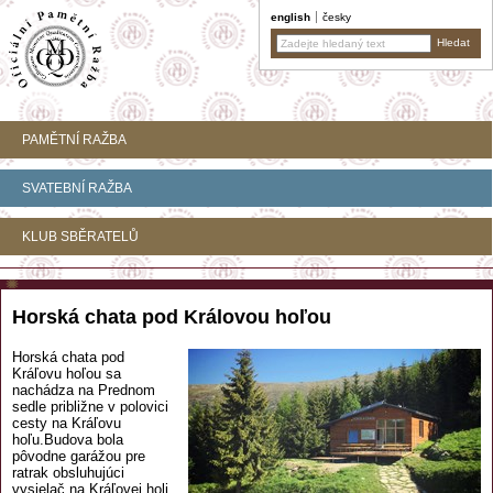
english
česky
PAMĚTNÍ RAŽBA
SVATEBNÍ RAŽBA
KLUB SBĚRATELŮ
Horská chata pod Královou hoľou
Horská chata pod
Kráľovu hoľou sa
nachádza na Prednom
sedle približne v polovici
cesty na Kráľovu
hoľu.Budova bola
pôvodne garážou pre
ratrak obsluhujúci
vysielač na Kráľovej holi.