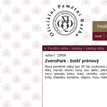
PAMĚ
úvod
Pamětní ražba
>
katalog
>
katalog ražby
ražba č. 138SK
ZveroPark - Svišť prériový
Nová poměrně velká (asi 20 ha) soukromá zo
lišky, mývali, skunci, kuny, losi, daňci, jele
ovce, prasata, krávy, mary, veverky, zajíci
krůty, křepelky, koroptve, slepice, husy, holub