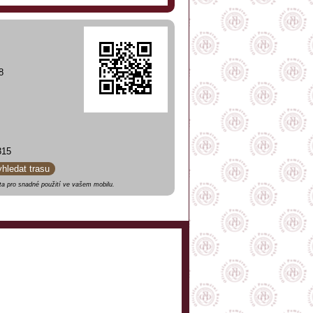
8
315
yhledat trasu
a pro snadné použití ve vašem mobilu.