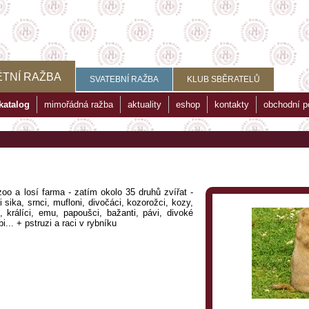
TNÍ RAŽBA
SVATEBNÍ RAŽBA
KLUB SBĚRATELŮ
katalog
mimořádná ražba
aktuality
eshop
kontakty
obchodní 
o a losí farma - zatím okolo 35 druhů zvířat -
ni sika, srnci, mufloni, divočáci, kozorožci, kozy,
, králíci, emu, papoušci, bažanti, pávi, divoké
i... + pstruzi a raci v rybníku