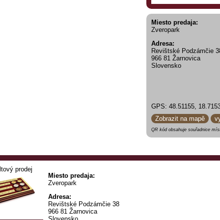
Miesto predaja:
Zveropark
Adresa:
Revištské Podzámčie 3
966 81 Žarnovica
Slovensko
GPS: 48.51155, 18.715
Zobrazit na mapě
v
QR kód obsahuje souřadnice míst
ltový prodej
Miesto predaja:
Zveropark
Adresa:
Revištské Podzámčie 38
966 81 Žarnovica
Slovensko