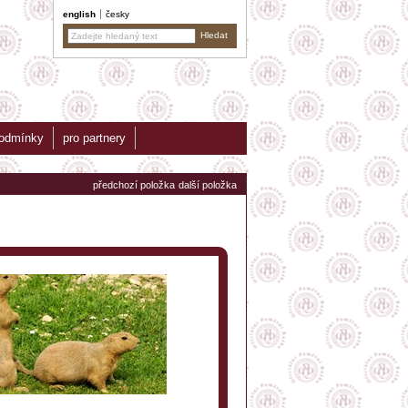
english
česky
podmínky
pro partnery
předchozí položka
další položka