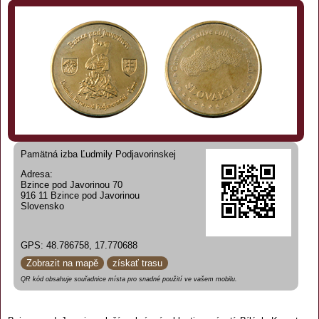
Pamätná izba Ľudmily Podjavorinskej
Adresa:
Bzince pod Javorinou 70
916 11 Bzince pod Javorinou
Slovensko
GPS: 48.786758, 17.770688
Zobrazit na mapě
získať trasu
QR kód obsahuje souřadnice místa pro snadné použití ve vašem mobilu.