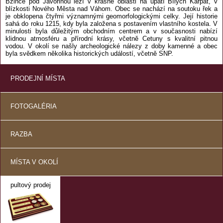
Bzince pod Javorinou leží v krásné oblasti na úpatí Bílých Karpat, v
blízkosti Nového Města nad Váhom. Obec se nachází na soutoku řek a
je obklopena čtyřmi významnými geomorfologickými celky. Její historie
sahá do roku 1215, kdy byla založena s postavením vlastního kostela. V
minulosti byla důležitým obchodním centrem a v současnosti nabízí
klidnou atmosféru a přírodní krásy, včetně Cetuny s kvalitní pitnou
vodou. V okolí se našly archeologické nálezy z doby kamenné a obec
byla svědkem několika historických událostí, včetně SNP.
PRODEJNÍ MÍSTA
FOTOGALÉRIA
RAZBA
MÍSTA V OKOLÍ
pultový prodej