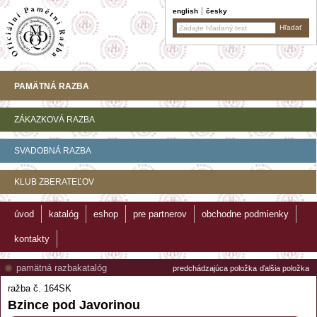
english
česky
PAMÄTNÁ RAZBA
ZÁKAZKOVÁ RAZBA
SVADOBNÁ RAZBA
KLUB ZBERATEĽOV
úvod
katalóg
eshop
pre partnerov
obchodne podmienky
kontakty
pamätná razba
katalóg
predchádzajúca položka
ďalšia položka
ražba č. 164SK
Bzince pod Javorinou