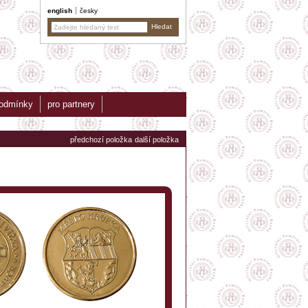
english
česky
podmínky
pro partnery
předchozí položka
další položka