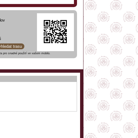
dov
6
yhledat trasu
a pro snadné použití ve vašem mobilu.