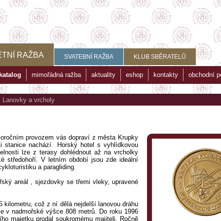
TNÍ RAŽBA
SVATEBNÍ RAŽBA
KLUB SBĚRATELŮ
katalog
mimořádná ražba
aktuality
eshop
kontakty
obchodní 
>
Lanovky a vrcholy
loročním provozem vás dopraví z města Krupky
ti stanice nachází Horský hotel s vyhlídkovou
telnosti lze z terasy dohlédnout až na vrcholky
é středohoří. V letním období jsou zde ideální
ykloturistiku a paragliding.
řský areál , sjezdovky se třemi vleky, upravené
 kilometru, což z ní dělá nejdelší lanovou dráhu
 je v nadmořské výšce 808 metrů. Do roku 1996
ního majetku prodal soukromému majiteli. Ročně