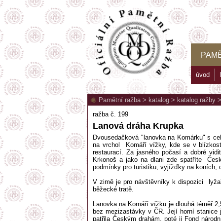
PAMĚ
úvod
Pamětní ražba
>
katalog
>
katalog ražby
ražba č. 199
Lanová dráha Krupka
Dvousedačková "lanovka na Komárku" s ce
na vrchol Komáří vížky, kde se v blízkos
restaurací. Za jasného počasí a dobré vidi
Krkonoš a jako na dlani zde spatříte Česk
podmínky pro turistiku, vyjížďky na koních, c
V zimě je pro návštěvníky k dispozici lyža
běžecké tratě.
Lanovka na Komáří vížku je dlouhá téměř 2,5
bez mezizastávky v ČR. Její horní stanice
patřila Českým drahám, poté ji Fond národ