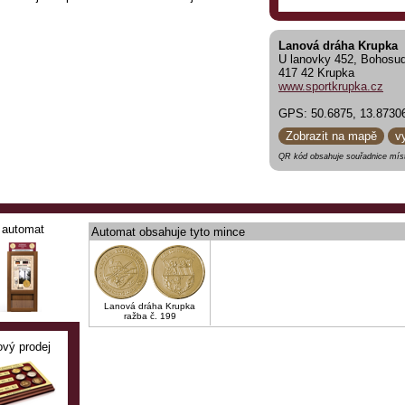
Lanová dráha Krupka
U lanovky 452, Bohosu
417 42 Krupka
www.sportkrupka.cz
GPS: 50.6875, 13.8730
861 579
Zobrazit na mapě
v
QR kód obsahuje souřadnice míst
0, 16.30, 17.30, 18.30
jen sejde-li se alespoň 5 osob nebo je jízdné do
automat
Automat obsahuje tyto mince
Lanová dráha Krupka
ražba č. 199
ový prodej