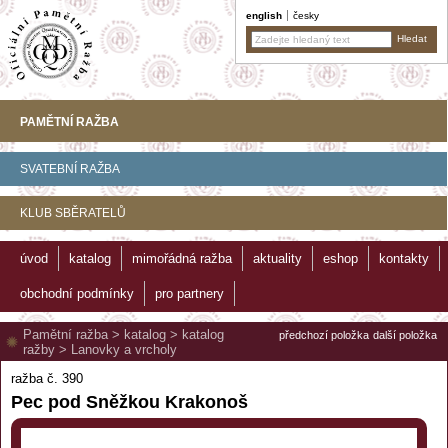
english
česky
PAMĚTNÍ RAŽBA
SVATEBNÍ RAŽBA
KLUB SBĚRATELŮ
úvod
katalog
mimořádná ražba
aktuality
eshop
kontakty
obchodní podmínky
pro partnery
Pamětní ražba
>
katalog
>
katalog
předchozí položka
další položka
ražby
>
Lanovky a vrcholy
ražba č. 390
Pec pod Sněžkou Krakonoš