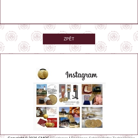
–
/
1
ZPĚT
automat je umístěn ve spodní stanici lanovky
GPS: 50.705058, 15.732717
Zobrazit na mapě