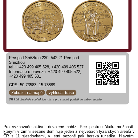
Pec pod Sněžkou 230, 542 21 Pec pod
Sněžkou
tel.: +420 499 405 528, +420 499 405 527
Informace o provozu: +420 499 405 522,
+420 499 405 531
GPS: 50.73583, 15.73889
Zobrazit na mapě
vyhledat trasu
QR kód obsahuje souřadnice místa pro snadné použití ve vašem mobilu.
Pro vyznavače aktivní dovolené nabízí Pec pestrou škálu možností,
kterým v zimní sezoně dominuje jeden z největších lyžařských areálů v
ČR s 11 sjezdovkami, v letní sezoně pak horská turistika. Hlavními