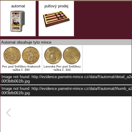
automat
pultový prodej
Automat obsahuje tyto mince
Pec pod Sněžkou Krakonoš
Lanovka Pec pod Sněžkou
ražba č. 390
ražba č. 344
Image not found: http://evidence.pametni-mince.cz/data/f/automat/detail_a
00f3bfb061fb.jpg
Image not found: http://evidence.pametni-mince.cz/data/f/automat/thumb_a
00f3bfb061fb.jpg