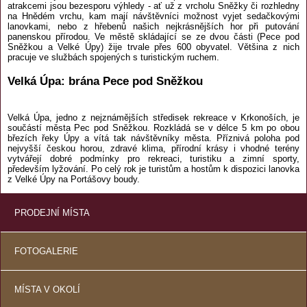
atrakcemi jsou bezesporu výhledy - ať už z vrcholu Sněžky či rozhledny
na Hnědém vrchu, kam mají návštěvníci možnost vyjet sedačkovými
lanovkami, nebo z hřebenů našich nejkrásnějších hor při putování
panenskou přírodou. Ve městě skládající se ze dvou části (Pece pod
Sněžkou a Velké Úpy) žije trvale přes 600 obyvatel. Většina z nich
pracuje ve službách spojených s turistickým ruchem.
Velká Úpa: brána Pece pod Sněžkou
Velká Úpa, jedno z nejznámějších středisek rekreace v Krkonoších, je
součástí města Pec pod Sněžkou. Rozkládá se v délce 5 km po obou
březích řeky Úpy a vítá tak návštěvníky města. Příznivá poloha pod
nejvyšší českou horou, zdravé klima, přírodní krásy i vhodné terény
vytvářejí dobré podmínky pro rekreaci, turistiku a zimní sporty,
především lyžování. Po celý rok je turistům a hostům k dispozici lanovka
z Velké Úpy na Portášovy boudy.
PRODEJNÍ MÍSTA
FOTOGALERIE
MÍSTA V OKOLÍ