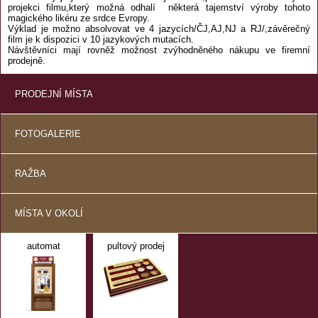
projekci filmu,který možná odhalí některá tajemství výroby tohoto
magického likéru ze srdce Evropy.
Výklad je možno absolvovat ve 4 jazycích/ČJ,AJ,NJ a RJ/,závěrečný
film je k dispozici v 10 jazykových mutacích.
Návštěvníci mají rovněž možnost zvýhodněného nákupu ve firemní
prodejně.
PRODEJNÍ MÍSTA
FOTOGALERIE
RAŽBA
MÍSTA V OKOLÍ
automat
pultový prodej