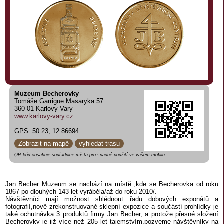
Muzeum Becherovky
Tomáše Garrigue Masaryka 57
360 01 Karlovy Vary
www.karlovy-vary.cz
GPS: 50.23, 12.86694
Zobrazit na mapě
vyhledat trasu
QR kód obsahuje souřadnice místa pro snadné použití ve vašem mobilu.
Jan Becher Muzeum se nachází na místě ,kde se Becherovka od roku
1867 po dlouhých 143 let vyráběla/až do roku 2010/.
Návštěvníci mají možnost shlédnout řadu dobových exponátů a
fotografií,nově zrekonstruované sklepní expozice a součástí prohlídky je
také ochutnávka 3 produktů firmy Jan Becher, a protože přesné složení
Becherovky je již více než 205 let tajemstvím,pozveme návštěvníky na