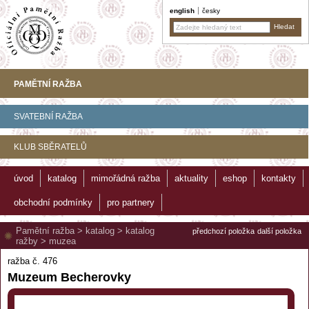
english
česky
PAMĚTNÍ RAŽBA
SVATEBNÍ RAŽBA
KLUB SBĚRATELŮ
úvod
katalog
mimořádná ražba
aktuality
eshop
kontakty
obchodní podmínky
pro partnery
Pamětní ražba
>
katalog
>
katalog
předchozí položka
další položka
ražby
>
muzea
ražba č. 476
Muzeum Becherovky