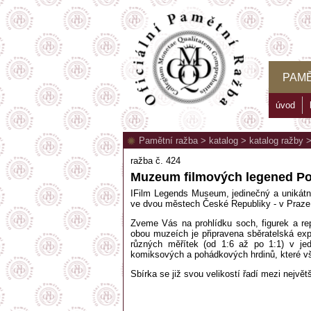
PAMĚ
úvod
Pamětní ražba
>
katalog
>
katalog ražby
ražba č. 424
Muzeum filmových legened P
IFilm Legends Museum, jedinečný a unikátní
ve dvou městech České Republiky - v Praz
Zveme Vás na prohlídku soch, figurek a re
obou muzeích je připravena sběratelská ex
různých měřítek (od 1:6 až po 1:1) v jed
komiksových a pohádkových hrdinů, které vši
Sbírka se již svou velikostí řadí mezi největ