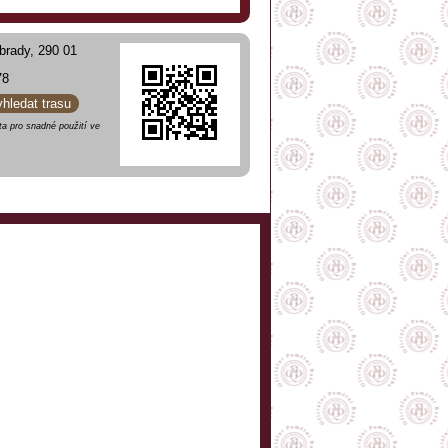
brady, 290 01
78
yhledat trasu
a pro snadné použití ve