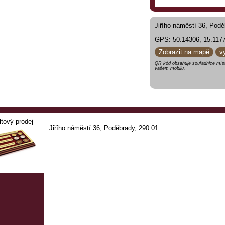
Jiřího náměstí 36, Podě
GPS: 50.14306, 15.117
Zobrazit na mapě
v
QR kód obsahuje souřadnice míst
vašem mobilu.
ltový prodej
Jiřího náměstí 36, Poděbrady, 290 01