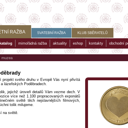
TNÍ RAŽBA
SVATEBNÍ RAŽBA
KLUB SBĚRATELŮ
katalog
mimořádná ražba
aktuality
eshop
kontakty
obchodní 
>
muzea
oděbrady
 projekt svého druhu v Evropě Vás nyní přivítá
e a lázeňských Poděbradech.
plik, jejichž úroveň detailů Vám vezme dech. V
pozice více než 1.100 propracovaných exponátů
inečném světě těch nejslavnějších filmových,
chni tolik milujeme.
ší na světě.