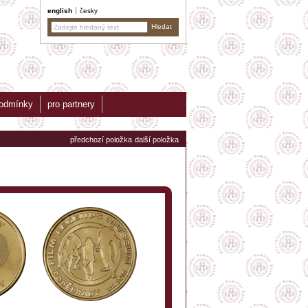
english
česky
podmínky
pro partnery
předchozí položka
další položka