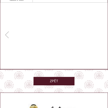
ZPĚT
GPS: 50.66083, 14.03417
Zobrazit na mapě