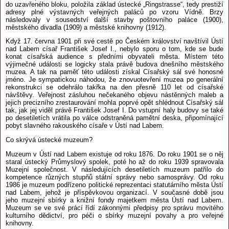
do uzavřeného bloku, položila základ ústecké „Ringstrasse“, tedy prestiží
adresy plné výstavných veřejných paláců po vzoru Vídně. Brzy
následovaly v sousedství další stavby poštovního paláce (1900),
městského divadla (1909) a městské knihovny (1912).
Když 17. června 1901 při své cestě po Českém království navštívil Ústí
nad Labem císař František Josef I., nebylo sporu o tom, kde se bude
konat císařská audience s předními obyvateli města. Místem této
výjimečné události se logicky stala právě budova dnešního městského
muzea. A tak na paměť této události získal Císařský sál své honosné
jméno. Je sympatickou náhodou, že znovuotevření muzea po generální
rekonstrukci se odehrálo takřka na den přesně 110 let od císařské
návštěvy. Veřejnost zásluhou nečekaného objevu nástěnných maleb a
jejich precizního zrestaurování mohla poprvé opět shlédnout Císařský sál
tak, jak jej viděl právě František Josef I. Do vstupní haly budovy se také
po desetiletích vrátila po válce odstraněná pamětní deska, připomínající
pobyt slavného rakouského císaře v Ústí nad Labem.
Co skrývá ústecké muzeum?
Muzeum v Ústí nad Labem existuje od roku 1876. Do roku 1901 se o něj
staral ústecký Průmyslový spolek, poté ho až do roku 1939 spravovala
Muzejní společnost. V následujících desetiletích muzeum patřilo do
kompetence různých stupňů státní správy nebo samosprávy. Od roku
1986 je muzeum podřízeno politické reprezentaci statutárního města Ústí
nad Labem, jehož je příspěvkovou organizací. V současné době jsou
jeho muzejní sbírky a knižní fondy majetkem města Ústí nad Labem.
Muzeum se ve své prácí řídí zákonnými předpisy pro správu movitého
kulturního dědictví, pro péči o sbírky muzejní povahy a pro veřejné
knihovny.