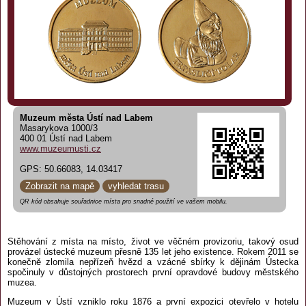
Muzeum města Ústí nad Labem
Masarykova 1000/3
400 01 Ústí nad Labem
www.muzeumusti.cz
GPS: 50.66083, 14.03417
Zobrazit na mapě
vyhledat trasu
QR kód obsahuje souřadnice místa pro snadné použití ve vašem mobilu.
Stěhování z místa na místo, život ve věčném provizoriu, takový osud
provázel ústecké muzeum přesně 135 let jeho existence. Rokem 2011 se
konečně zlomila nepřízeň hvězd a vzácné sbírky k dějinám Ústecka
spočinuly v důstojných prostorech první opravdové budovy městského
muzea.
Muzeum v Ústí vzniklo roku 1876 a první expozici otevřelo v hotelu