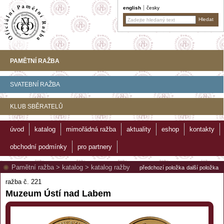
english
česky
PAMĚTNÍ RAŽBA
SVATEBNÍ RAŽBA
KLUB SBĚRATELŮ
úvod
katalog
mimořádná ražba
aktuality
eshop
kontakty
obchodní podmínky
pro partnery
Pamětní ražba
>
katalog
>
katalog ražby
předchozí položka
další položka
ražba č. 221
Muzeum Ústí nad Labem