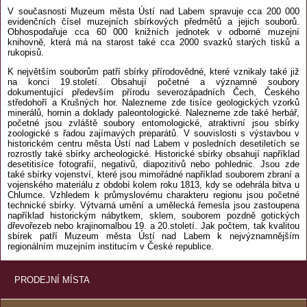
V současnosti Muzeum města Ústí nad Labem spravuje cca 200 000
evidenčních čísel muzejních sbírkových předmětů a jejich souborů.
Obhospodařuje cca 60 000 knižních jednotek v odborné muzejní
knihovně, která má na starost také cca 2000 svazků starých tisků a
rukopisů.
K největším souborům patří sbírky přírodovědné, které vznikaly také již
na konci 19.století. Obsahují početné a významné soubory
dokumentující především přírodu severozápadních Čech, Českého
středohoří a Krušných hor. Nalezneme zde tisíce geologických vzorků
minerálů, hornin a doklady paleontologické. Nalezneme zde také herbář,
početné jsou zvláště soubory entomologické, atraktivní jsou sbírky
zoologické s řadou zajímavých preparátů. V souvislosti s výstavbou v
historickém centru města Ústí nad Labem v posledních desetiletích se
rozrostly také sbírky archeologické. Historické sbírky obsahují například
desetitisíce fotografií, negativů, diapozitivů nebo pohlednic. Jsou zde
také sbírky vojenství, které jsou mimořádné například souborem zbraní a
vojenského materiálu z období kolem roku 1813, kdy se odehrála bitva u
Chlumce. Vzhledem k průmyslovému charakteru regionu jsou početné
technické sbírky. Výtvarná umění a umělecká řemesla jsou zastoupena
například historickým nábytkem, sklem, souborem pozdně gotických
dřevořezeb nebo krajinomalbou 19. a 20.století. Jak počtem, tak kvalitou
sbírek patří Muzeum města Ústí nad Labem k nejvýznamnějším
regionálním muzejním institucím v České republice.
PRODEJNÍ MÍSTA