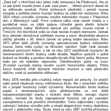
„Zlatá loď“ v Hrnčířské ulici (dnes sídlo restaurace Na Předmostí). Ale už
za pár týdnů muselo jinam a pak zase jinam…, během prvních deseti let
se stěhovalo osmkrát. Počet sbírkových předmětů i prestiž muzea
stoupaly a potřeba vlastní muzejní budovy se zdála být nezbytnou. Roku
1914 město schválilo výstavbu nového městského muzea v Palachově
ulici u Městských sadů. První světová válka však záměr zhatila a v
poválečné nouzi se zdálo spásou ctihodné gesto přední ústecké
průmyslnické rodiny Wolfrumů darovat pro potřeby muzea zámek v
Trmicích. Ani šlechtické sídlo se však nestalo trvalým domovem. Jednak
brzy přestalo dostačovat potřebám muzea a navíc dlouhodobá absence
údržby přivedla v 60. letech zámek na pokraj totální devastace. Roku
1971 přišel další příslib výstavby specializované budovy městského
muzea, která měla vyrůst na Mírovém náměstí. Opět však dostalo
přednost provizorní řešení, a tak se roku 1972 nastěhovali muzejníci do
neorenesanční školní budovy vedle divadla. Nejdříve spolužili v jedné
budově se školáky a posléze obsadila bývalé třídy hlavní pošta. Muzeum
hrálo jen roli trpěného nájemníka. Odstěhováním pošty na konci
20.století vyvstala otázka nového využití historického objektu. Přišla
šance konečně zřídit důstojné městské muzeum a také předzvěst
dalšího, snad už posledního stěhování.
Roku 1876 neměla jeho císařská milost nejspíš ani potuchy, že ústečtí
radní právě zbudovali novou měšťanskou školu. Ale v ústeckém měřítku
šlo o projekt historicky zvlášť významný. Monumentální školní budova
pojatá v neorenesančním stylu představovala ve své době
nejreprezentativnější stavbu v širokém okolí. Město, nemajíc vlastní
radnici, nechalo do školy naprojektovat honosný sál pro zasedání
zastupitelstva a jiná prestižní shromáždění. Tomu odpovídala i výzdoba
zahrnující bohatou výmalbu stěn a stropů alegorickými motivy doplněnou
zlacení z plátkového zlata. Škola, která se roku 1897 rozšířila přístavbou