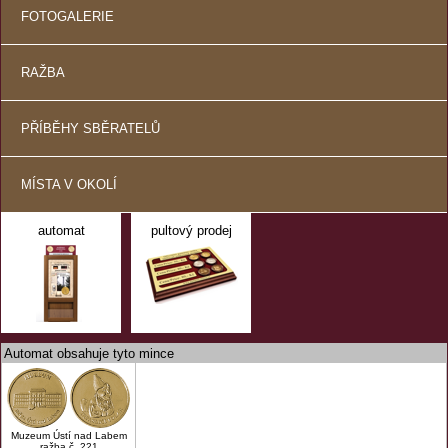
FOTOGALERIE
RAŽBA
PŘÍBĚHY SBĚRATELŮ
MÍSTA V OKOLÍ
automat
pultový prodej
Automat obsahuje tyto mince
Muzeum Ústí nad Labem
ražba č. 221