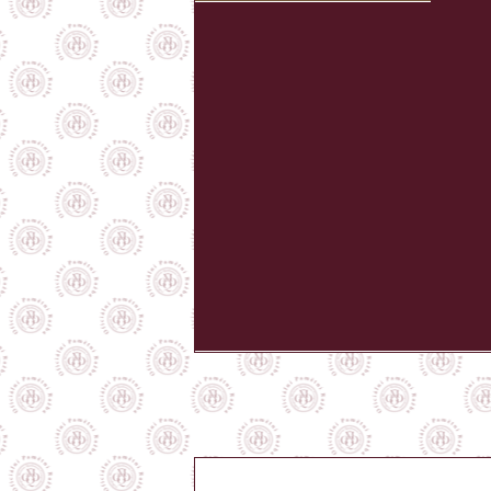
Provoz na Baťově kanálu
je omezen pouze 
řád. Fungují v omezenou dobu, kterou vždy zj