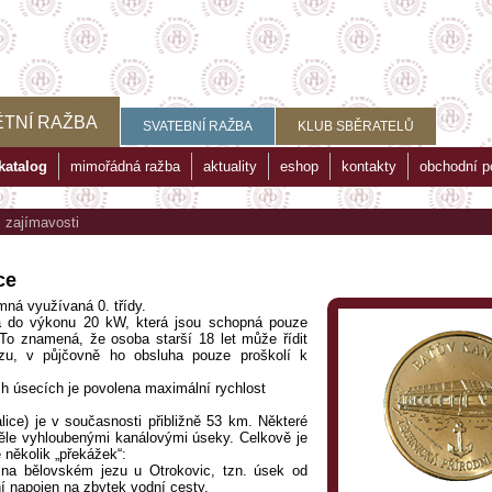
TNÍ RAŽBA
SVATEBNÍ RAŽBA
KLUB SBĚRATELŮ
katalog
mimořádná ražba
aktuality
eshop
kontakty
obchodní 
>
zajímavosti
ce
ná využívaná 0. třídy.
la do výkonu 20 kW, která jsou schopná pouze
 To znamená, že osoba starší 18 let může řídit
kazu, v půjčovně ho obsluha pouze proškolí k
h úsecích je povolena maximální rychlost
ice) je v současnosti přibližně 53 km. Některé
ěle vyhloubenými kanálovými úseky. Celkově je
 několik „překážek“:
 na bělovském jezu u Otrokovic, tzn. úsek od
í napojen na zbytek vodní cesty.