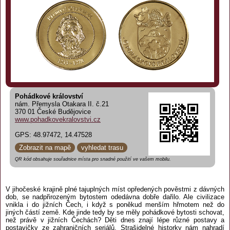
Pohádkové království
nám. Přemysla Otakara II. č.21
370 01 České Budějovice
www.pohadkovekralovstvi.cz
GPS: 48.97472, 14.47528
Zobrazit na mapě
vyhledat trasu
QR kód obsahuje souřadnice místa pro snadné použití ve vašem mobilu.
V jihočeské krajině plné tajuplných míst opředených pověstmi z dávných
dob, se nadpřirozeným bytostem odedávna dobře dařilo. Ale civilizace
vnikla i do jižních Čech, i když s poněkud menším hřmotem než do
jiných částí země. Kde jinde tedy by se měly pohádkové bytosti schovat,
než právě v jižních Čechách? Děti dnes znají lépe různé postavy a
postavičky ze zahraničních seriálů. Strašidelné historky nám nahradí