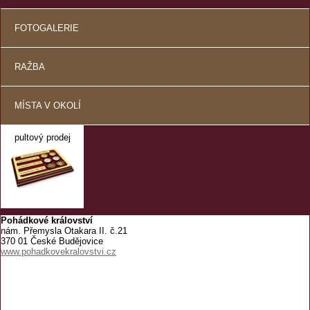
FOTOGALERIE
RAŽBA
MÍSTA V OKOLÍ
pultový prodej
Pohádkové království
nám. Přemysla Otakara II. č.21
370 01 České Budějovice
www.pohadkovekralovstvi.cz