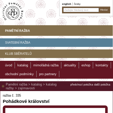
english
česky
PAMĚTNÍ RAŽBA
SVATEBNÍ RAŽBA
KLUB SBĚRATELŮ
úvod
katalog
mimořádná ražba
aktuality
eshop
kontakty
obchodní podmínky
pro partnery
Pamětní ražba
>
katalog
>
katalog
předchozí položka
další položka
ražby
>
zajímavosti
ražba č. 335
Pohádkové království