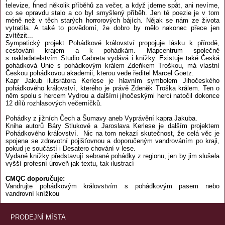
televize, hned několik příběhů za večer, a když jdeme spát, ani nevíme,
co se opravdu stalo a co byl smyšlený příběh. Jen té poezie je v tom
méně než v těch starých horrorových bájích. Nějak se nám ze života
vytratila. A také to povědomí, že dobro by mělo nakonec přece jen
zvítězit...
Sympatický projekt Pohádkové království propojuje lásku k přírodě,
cestování krajem a k pohádkám. Mapcentrum společně
s nakladatelstvím Studio Gabreta vydává i knížky. Existuje také Česká
pohádková Unie s pohádkovým králem Zdeňkem Troškou, má vlastní
Českou pohádkovou akademii, kterou vede ředitel Marcel Goetz.
Kapr Jakub ilutsrátora Kerlese je hlavním symbolem Jihočeského
pohádkového království, kterého je právě Zdeněk Troška králem. Ten o
něm spolu s hercem Vydrou a dalšími jihočeskými herci natočil dokonce
12 dílů rozhlasových večerníčků.
Pohádky z jižních Čech a Šumavy aneb Vyprávění kapra Jakuba.
Kniha autorů Báry Stlukové a Jaroslava Kerlese je dalším projektem
Pohádkového království. Nic na tom nekazí skutečnost, že celá věc je
spojena se zdravotní pojišťovnou a doporučeným vandrováním po kraji,
pokud je součástí i Desatero chování v lese.
Vydané knížky představují sebrané pohádky z regionu, jen by jim slušela
vyšší profesní úroveň jak textu, tak ilustrací
CMQC doporučuje:
Vandrujte pohádkovým královstvím s pohádkovým pasem nebo
vandrovní knížkou
PRODEJNÍ MÍSTA