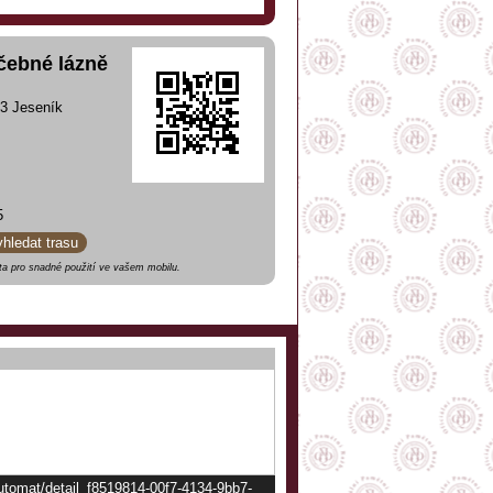
éčebné lázně
03 Jeseník
5
yhledat trasu
a pro snadné použití ve vašem mobilu.
automat/detail_f8519814-00f7-4134-9bb7-