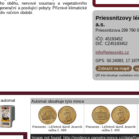
ího oběhu, nervové soustavy a vegetativního
generační a posilující pobyty Příznivé klimatické
liv ročním období.
Priessnitzovy l
a.s.
Priessnitzova 299 790 
IČO: 45193452
DIČ: CZ45193452
info@priessnitz.cz
GPS: 50.24083, 17.187
Zobrazit na mapě
v
QR kód obsahuje souřadnice míst
automat
Automat obsahuje tyto mince
Priessnitz - Léčebné lázně Jeseník
Priessnitz - Léčebné lázně Jeseník
ražba č. 399
ražba č. 400
Image not found: http://evidence.pametni-mince.cz/data/f/