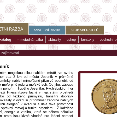
TNÍ RAŽBA
SVATEBNÍ RAŽBA
KLUB SBĚRATELŮ
katalog
mimořádná ražba
aktuality
eshop
kontakty
obchodní 
>
zajímavosti
seník
ásném magickou silou nabitém místě, ve svahu
 hor cca 2 km od města Jeseník v průměrné
dmínky nabízí mimořádně příznivé podnebí, od
o moře plné jodu a mořské soli. Od jihu, západu
mi pohořím Hrubého Jeseníku, Rychlebských hor
leží Priessnitzovy lázně v nejčistším prostředí
eko od těžkého průmyslu, tranzitní dopravy
rokázaly v ovzduší přítomnost záporně nabitých
adinu alergenů v ovzduší a dále také přítomnost
 správný rozvoj a funkci organismu. Z každého
, energie a vitalita, která se během několika
en proto jsou lázně vhodné pro léčení nemocí