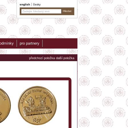
english
česky
podmínky
pro partnery
předchozí položka
další položka