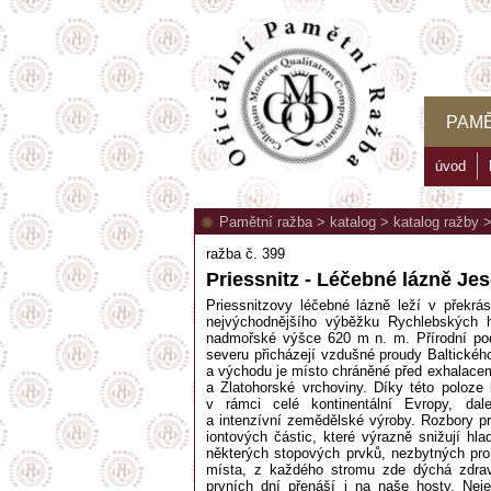
PAMĚ
úvod
Pamětní ražba
>
katalog
>
katalog ražby
ražba č. 399
Priessnitz - Léčebné lázně Je
Priessnitzovy léčebné lázně leží v překr
nejvýchodnějšího výběžku Rychlebských
nadmořské výšce 620 m n. m. Přírodní po
severu přicházejí vzdušné proudy Baltickéh
a východu je místo chráněné před exhalace
a Zlatohorské vrchoviny. Díky této poloze 
v rámci celé kontinentální Evropy, dal
a intenzívní zemědělské výroby. Rozbory p
iontových částic, které výrazně snižují hl
některých stopových prvků, nezbytných pro
místa, z každého stromu zde dýchá zdraví
prvních dní přenáší i na naše hosty. Nej