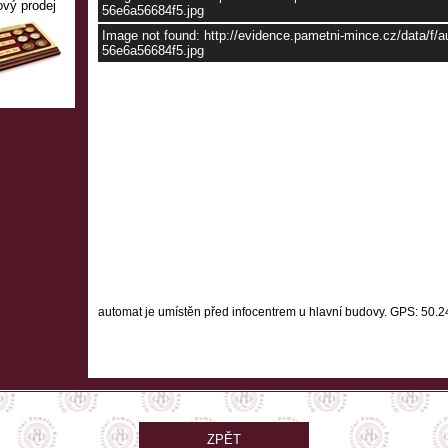
ový prodej
56e6a56684f5.jpg
Image not found: http://evidence.pametni-mince.cz/data/f
56e6a56684f5.jpg
automat je umístěn před infocentrem u hlavní budovy.
GPS: 50.2
ZPĚT