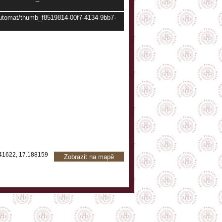
/automat/thumb_f8519814-00f7-4134-9bb7-
41622, 17.188159
Zobrazit na mapě