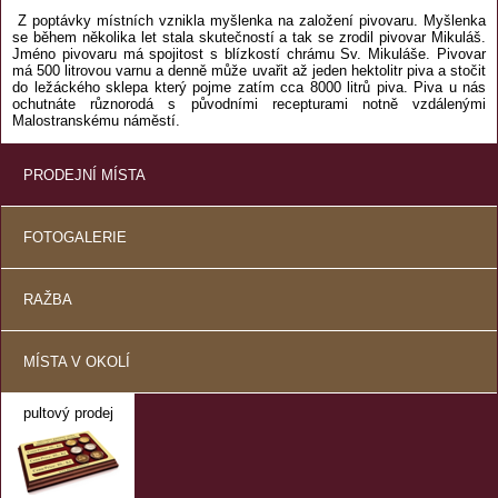
Z poptávky místních vznikla myšlenka na založení pivovaru. Myšlenka
se během několika let stala skutečností a tak se zrodil pivovar Mikuláš.
Jméno pivovaru má spojitost s blízkostí chrámu Sv. Mikuláše. Pivovar
má 500 litrovou varnu a denně může uvařit až jeden hektolitr piva a stočit
do ležáckého sklepa který pojme zatím cca 8000 litrů piva. Piva u nás
ochutnáte různorodá s původními recepturami notně vzdálenými
Malostranskému náměstí.
PRODEJNÍ MÍSTA
FOTOGALERIE
RAŽBA
MÍSTA V OKOLÍ
pultový prodej