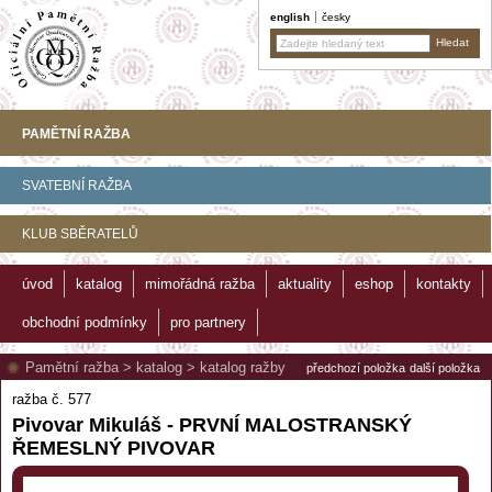
english
česky
PAMĚTNÍ RAŽBA
SVATEBNÍ RAŽBA
KLUB SBĚRATELŮ
úvod
katalog
mimořádná ražba
aktuality
eshop
kontakty
obchodní podmínky
pro partnery
Pamětní ražba
>
katalog
>
katalog ražby
předchozí položka
další položka
ražba č. 577
Pivovar Mikuláš - PRVNÍ MALOSTRANSKÝ
ŘEMESLNÝ PIVOVAR