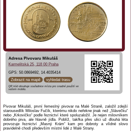
Adresa Pivovaru Mikuláš
Karmelitská 25, 118 00 Praha
GPS: 50.0869492, 14.4035414
Zobrazit na mapě
vyhledat trasu
QR kód obsahuje souřadnice místa pro snadné použití ve
vašem mobilu.
Pivovar Mikuláš, první řemeslný pivovar na Malé Straně, založil zdejší
starousedlík Miloslav Fučík, kterému nikdo neřekne jinak než „Slávečku“
nebo „Krkovičko“ podle řeznictví které spoluzaložil. Je nejen milovníkem
dobrého piva, ale hlavně jídla. Poblíž, takřka přes ulici už dlouhá léta
provozuje řeznictví „Masný Krám“ kam pro dobroty a vlídné slovo
pravidelně chodí především místní lidé z Malé Strany.