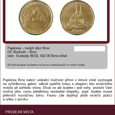
Papilonia – motýlí dům Brno
OC Rozkvět – Brno
nám. Svobody 85/16, 602 00 Brno-střed
QR kód obsahuje souřadnice místa pro snadné použití ve vašem mobilu.
Papilonia Brno nabízí unikátní možnost přímo v letové zóně vystoupat
na vyhlídkovou galerii, odkud spatříte krásu a eleganci letu exotického
motýla při pohledu shora. Dívat se ale budete i pod nohy, protože Vám
možná přes cestu přeběhnou nezbedné křepelky, popř. budete muset
překročit rozvážnou želvu. Faunu zde doplňují ještě exotičtí ptáčci
a rybky v jezírku.
PRODEJNÍ MÍSTA