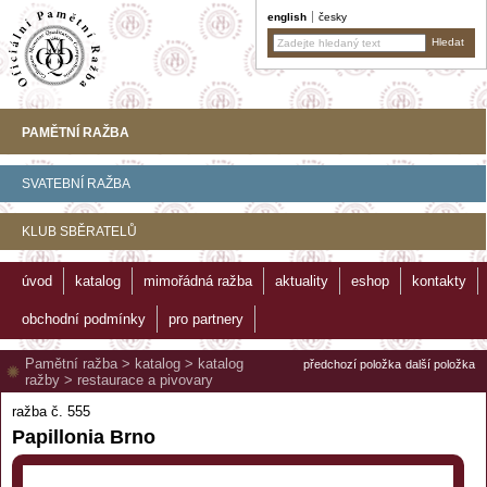
english
česky
PAMĚTNÍ RAŽBA
SVATEBNÍ RAŽBA
KLUB SBĚRATELŮ
úvod
katalog
mimořádná ražba
aktuality
eshop
kontakty
obchodní podmínky
pro partnery
Pamětní ražba
>
katalog
>
katalog
předchozí položka
další položka
ražby
>
restaurace a pivovary
ražba č. 555
Papillonia Brno