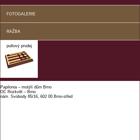
FOTOGALERIE
RAŽBA
pultový prodej
Papilonia – motýlí dům Brno
OC Rozkvět – Brno
nám. Svobody 85/16, 602 00 Brno-střed