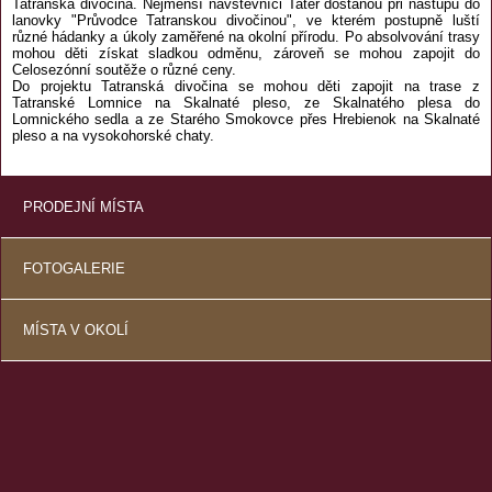
Tatranská divočina. Nejmenší návštěvníci Tater dostanou při nástupu do
lanovky "Průvodce Tatranskou divočinou", ve kterém postupně luští
různé hádanky a úkoly zaměřené na okolní přírodu. Po absolvování trasy
mohou děti získat sladkou odměnu, zároveň se mohou zapojit do
Celosezónní soutěže o různé ceny.
Do projektu Tatranská divočina se mohou děti zapojit na trase z
Tatranské Lomnice na Skalnaté pleso, ze Skalnatého plesa do
Lomnického sedla a ze Starého Smokovce přes Hrebienok na Skalnaté
pleso a na vysokohorské chaty.
PRODEJNÍ MÍSTA
FOTOGALERIE
MÍSTA V OKOLÍ