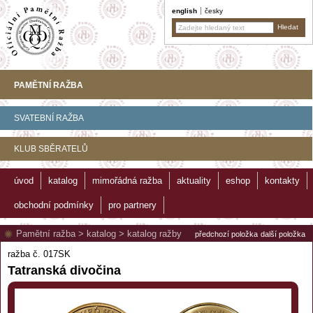
english
česky
PAMĚTNÍ RAŽBA
SVATEBNÍ RAŽBA
KLUB SBĚRATELŮ
úvod
katalog
mimořádná ražba
aktuality
eshop
kontakty
obchodní podmínky
pro partnery
Pamětní ražba
>
katalog
>
katalog ražby
předchozí položka
další položka
ražba č. 017SK
Tatranská divočina