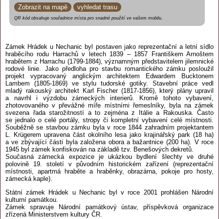
Zobrazit na mapě
vyhledat trasu
QR kód obsahuje souřadnice místa pro snadné použití ve vašem mobilu.
Zámek Hrádek u Nechanic byl postaven jako reprezentační a letní sídlo
hraběcího rodu Harrachů v letech 1839 – 1857 Františkem Arnoštem
hrabětem z Harrachu (1799-1884), významným představitelem jilemnické
rodové linie. Jako předloha pro stavbu romantického zámku posloužil
projekt vypracovaný anglickým architektem Edwardem Bucktonem
Lambem (1805-1869) ve stylu tudorské gotiky. Stavební práce vedl
mladý rakouský architekt Karl Fischer (1817-1856), který plány upravil
a navrhl i výzdobu zámeckých interierů. Kromě tohoto vybavení,
zhotovovaného v převážné míře místními řemeslníky, byla na zámek
svezena řada starožitností a to zejména z Itálie a Rakouska. Často
se jednalo o celé portály, stropy či kompletní vybavení celé místnosti.
Souběžně se stavbou zámku byla v roce 1844 zahradním projektantem
L. Krügerem upravena část okolního lesa jako krajinářský park (18 ha)
a ve zbývající části byla založena obora a bažantnice (200 ha). V roce
1945 byl zámek konfiskován na základě tzv. Benešových dekretů.
Současná zámecká expozice je ukázkou bydlení šlechty ve druhé
polovině 19. století v původním historickém zařízení (reprezentační
místnosti, apartmá hraběte a hraběnky, obrazárna, pokoje pro hosty,
zámecká kaple).
Státní zámek Hrádek u Nechanic byl v roce 2001 prohlášen Národní
kulturní památkou.
Zámek spravuje Národní památkový ústav, příspěvková organizace
zřízená Ministerstvem kultury ČR.