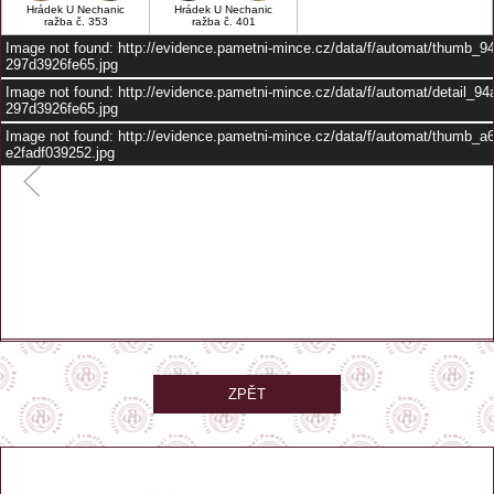
Hrádek U Nechanic
Hrádek U Nechanic
ražba č. 353
ražba č. 401
Image not found: http://evidence.pametni-mince.cz/data/f/automat/thumb_
297d3926fe65.jpg
Image not found: http://evidence.pametni-mince.cz/data/f/automat/detail_9
297d3926fe65.jpg
Image not found: http://evidence.pametni-mince.cz/data/f/automat/thumb_a
e2fadf039252.jpg
–
/
2
ZPĚT
automat je umístěn před vstupem do zámku
GPS: 50.22369, 15.66725
Zobrazit na mapě