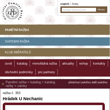
english
česky
PAMĚTNÍ RAŽBA
SVATEBNÍ RAŽBA
KLUB SBĚRATELŮ
úvod
katalog
mimořádná ražba
aktuality
eshop
kontakty
obchodní podmínky
pro partnery
Pamětní ražba
>
katalog
>
katalog
předchozí položka
další položka
ražby
>
zámky
ražba č. 353
Hrádek U Nechanic