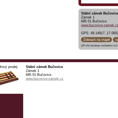
Státní zámek Bučovic
Zámek 1
685 01 Bučovice
www.bucovice-zamek.c
GPS: 49.14917, 17.000
Zobrazit na mapě
v
QR kód obsahuje souřadnice míst
ltový prodej
Státní zámek Bučovice
Zámek 1
685 01 Bučovice
www.bucovice-zamek.cz