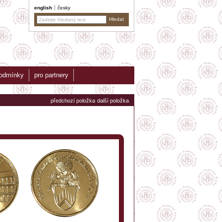
english
česky
podmínky
pro partnery
předchozí položka
další položka