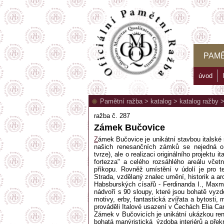
PAMĚ
úvod
Pamětní ražba
>
katalog
>
katalog ražby
ražba č. 287
Zámek Bučovice
Z
ámek Bučovice je unikátní stavbou italské 
našich renesančních zámků se nejedná o 
tvrze), ale o realizaci originálního projektu
fortezza" a celého rozsáhlého areálu včet
příkopu. Rovněž umístění v údolí je pro t
Strada, vzdělaný znalec umění, historik a ar
Habsburských císařů - Ferdinanda I., Maxmi
nádvoří s 90 sloupy, které jsou bohatě vyzd
motivy, erby, fantastická zvířata a bytosti
prováděli Italové usazení v Čechách Elia Can
Zámek v Bučovicích je unikátní ukázkou rene
bohatá manýristická ýzdoba interiérů a pře