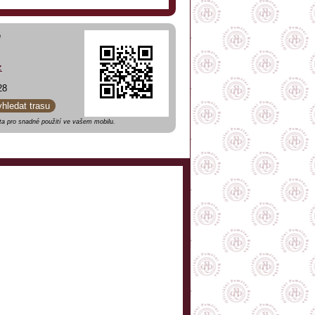
e
z
28
yhledat trasu
a pro snadné použití ve vašem mobilu.