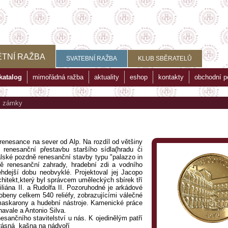
TNÍ RAŽBA
SVATEBNÍ RAŽBA
KLUB SBĚRATELŮ
katalog
mimořádná ražba
aktuality
eshop
kontakty
obchodní 
>
zámky
renesance na sever od Alp. Na rozdíl od většiny
renesanční přestavbu staršího sídla(hradu či
 italské pozdně renesanční stavby typu "palazzo in
ně renesanční zahrady, hradební zdi a vodního
ehdejší dobu neobvyklé. Projektoval jej Jacopo
chitekt,který byl správcem uměleckých sbírek tří
liána II. a Rudolfa II. Pozoruhodné je arkádové
obeny celkem 540 reliéfy, zobrazujícími válečné
, maskarony a hudební nástroje. Kamenické práce
avale a Antonio Silva.
sančního stavitelství u nás. K ojedinělým patří
krásná kašna na nádvoří