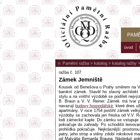
PAMĚ
úvod
Pamětní ražba
>
katalog
>
katalog ražby
ražba č. 107
Zámek Jemniště
Kousek od Benešova u Prahy směrem na Vla
barokní zámek. Stavěl ho slavný architek
stylu a na vnitřní výzdobě se podíleli nejv
B. Braun a V. V. Reiner. Zámek má tvar p
navazují
budovy hospodářské,
které dnes už
apartmány. V roce 1754 postihl zámek velký
výzdoby se zachovala jen freska od V.V. R
lodi zámecké kaple. Do zámku se vstupuje z
pokračuje do zahrady. Po schodišti lemova
prohlídka pokračuje. Nejkrásnější prostoro
patry, jeho strop a stěny zdobí rokokové mal
od Matyáše Bernarda Brauna. Následují pok