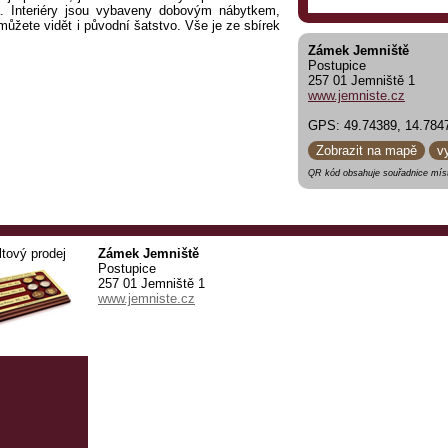
a. Interiéry jsou vybaveny dobovým nábytkem,
ůžete vidět i původní šatstvo. Vše je ze sbírek
Zámek Jemniště
Postupice
257 01 Jemniště 1
www.jemniste.cz
GPS: 49.74389, 14.784
Zobrazit na mapě
v
QR kód obsahuje souřadnice míst
ltový prodej
Zámek Jemniště
Postupice
257 01 Jemniště 1
www.jemniste.cz