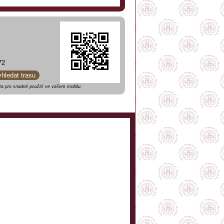
72
yhledat trasu
a pro snadné použití ve vašem mobilu.