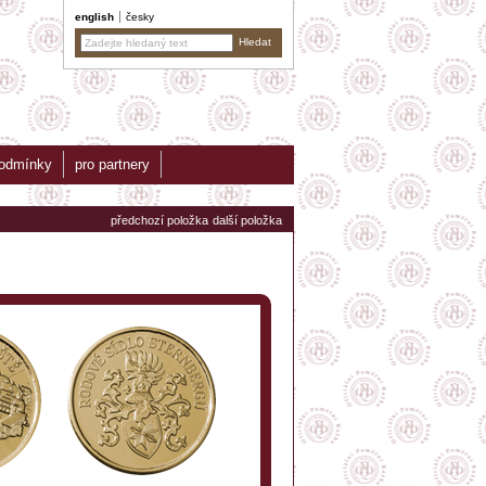
english
česky
podmínky
pro partnery
předchozí položka
další položka