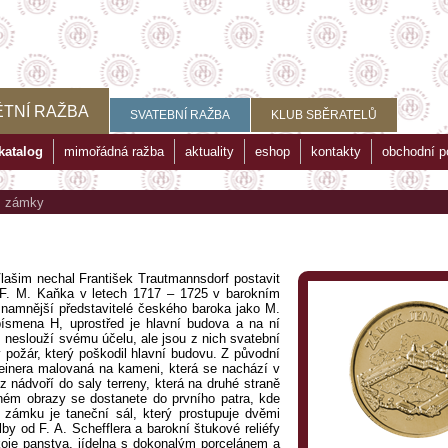
TNÍ RAŽBA
SVATEBNÍ RAŽBA
KLUB SBĚRATELŮ
katalog
mimořádná ražba
aktuality
eshop
kontakty
obchodní 
>
zámky
šim nechal František Trautmannsdorf postavit
t F. M. Kaňka v letech 1717 – 1725 v barokním
ýznamnější představitelé českého baroka jako M.
ísmena H, uprostřed je hlavní budova a na ní
 neslouží svému účelu, ale jsou z nich svatební
 požár, který poškodil hlavní budovu. Z původní
einera malovaná na kameni, která se nachází v
 nádvoří do saly terreny, která na druhé straně
ném obrazy se dostanete do prvního patra, kde
u zámku je taneční sál, který prostupuje dvěmi
by od F. A. Schefflera a barokní štukové reliéfy
oje panstva, jídelna s dokonalým porcelánem a