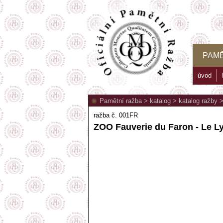
PAMĚ
úvod
Pamětní ražba
>
katalog
>
katalog ražby
ražba č. 001FR
ZOO Fauverie du Faron - Le L