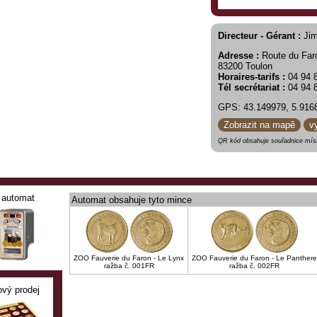
Directeur - Gérant :
Jim
Adresse :
Route du Far
83200 Toulon
Horaires-tarifs :
04 94 8
Tél secrétariat :
04 94 
GPS: 43.149979, 5.916
Zobrazit na mapě
v
QR kód obsahuje souřadnice míst
automat
Automat obsahuje tyto mince
ZOO Fauverie du Faron - Le Lynx
ZOO Fauverie du Faron - Le Panthere
ražba č. 001FR
ražba č. 002FR
ový prodej