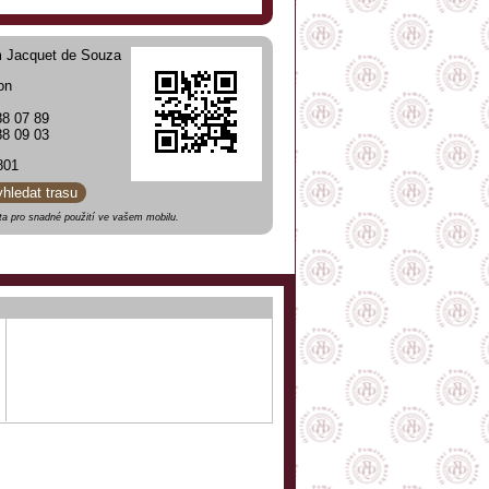
 Jacquet de Souza
on
8 07 89
88 09 03
801
yhledat trasu
a pro snadné použití ve vašem mobilu.