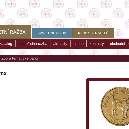
TNÍ RAŽBA
SVATEBNÍ RAŽBA
KLUB SBĚRATELŮ
katalog
mimořádná ražba
aktuality
eshop
kontakty
obchodní 
>
Zoo a tematické parky
ynx