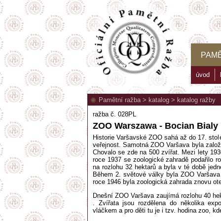
PAMĚ
úvod
Pamětní ražba
>
katalog
>
katalog ražby
ražba č. 028PL
ZOO Warszawa - Bocian Bialy
Historie Varšavské ZOO sahá až do 17. stole
veřejnost. Samotná ZOO Varšava byla založe
Chovalo se zde na 500 zvířat. Mezi lety 193
roce 1937 se zoologické zahradě podařilo r
na rozlohu 32 hektarů a byla v té době jed
Během 2. světové války byla ZOO Varšava p
roce 1946 byla zoologická zahrada znovu ot
Dnešní ZOO Varšava zaujímá rozlohu 40 hekt
. Zvířata jsou rozdělena do několika exp
vláčkem a pro děti tu je i tzv. hodina zoo, k