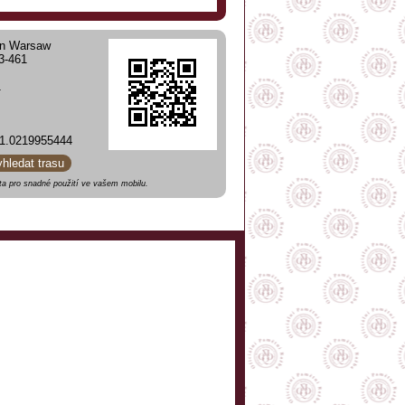
 in Warsaw
03-461
0-41
1.0219955444
yhledat trasu
a pro snadné použití ve vašem mobilu.