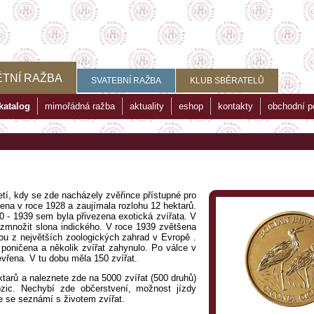
TNÍ RAŽBA
SVATEBNÍ RAŽBA
KLUB SBĚRATELŮ
katalog
mimořádná ražba
aktuality
eshop
kontakty
obchodní 
tí, kdy se zde nacházely zvěřince přístupné pro
na v roce 1928 a zaujímala rozlohu 12 hektarů.
0 - 1939 sem byla přivezena exotická zvířata. V
ozmnožit slona indického. V roce 1939 zvětšena
nou z největších zoologických zahrad v Evropě .
oničena a několik zvířat zahynulo. Po válce v
evřena. V tu dobu měla 150 zvířat.
arů a naleznete zde na 5000 zvířat (500 druhů)
ozic. Nechybí zde občerstvení, možnost jízdy
de se seznámí s životem zvířat.