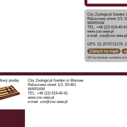
City Zoological Garden
Ratuszowa street 1/3, 
WARSAW
TEL: +48 (22) 619-4
www.zoo.waw.pl
e-mail: zoo@zoo.waw.pl
GPS: 52.2575722179, 2
Zobrazit na mapě
v
QR kód obsahuje souřadnice míst
ltový prodej
City Zoological Garden in Warsaw
Ratuszowa street 1/3, 03-461
WARSAW
TEL: +48 (22) 619-40-41
www.zoo.waw.pl
e-mail: zoo@zoo.waw.pl