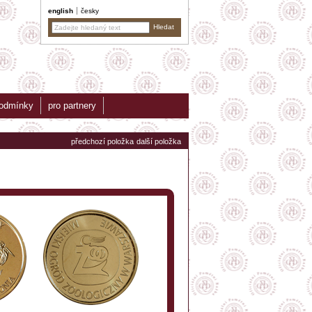
english
česky
podmínky
pro partnery
předchozí položka
další položka