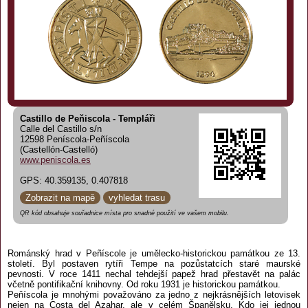
Castillo de Peňiscola - Templáři
Calle del Castillo s/n
12598 Peníscola-Peñíscola
(Castellón-Castelló)
www.peniscola.es
GPS: 40.359135, 0.407818
Zobrazit na mapě
vyhledat trasu
QR kód obsahuje souřadnice místa pro snadné použití ve vašem mobilu.
Románský hrad v Peñíscole je umělecko-historickou památkou ze 13.
století. Byl postaven rytíři Tempe na pozůstatcích staré maurské
pevnosti. V roce 1411 nechal tehdejší papež hrad přestavět na palác
včetně pontifikační knihovny. Od roku 1931 je historickou památkou.
Peňíscola je mnohými považováno za jedno z nejkrásnějších letovisek
nejen na Costa del Azahar, ale v celém Španělsku. Kdo jej jednou