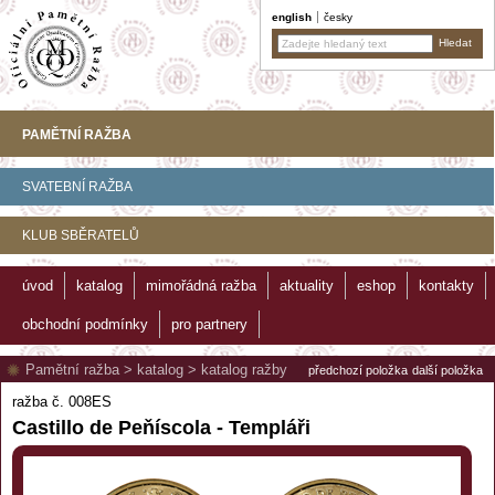
english
česky
PAMĚTNÍ RAŽBA
SVATEBNÍ RAŽBA
KLUB SBĚRATELŮ
úvod
katalog
mimořádná ražba
aktuality
eshop
kontakty
obchodní podmínky
pro partnery
Pamětní ražba
>
katalog
>
katalog ražby
předchozí položka
další položka
ražba č. 008ES
Castillo de Peňíscola - Templáři