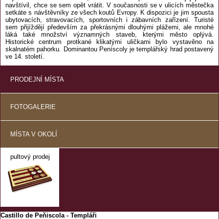
navštívil, chce se sem opět vrátit. V současnosti se v ulicích městečka
setkáte s návštěvníky ze všech koutů Evropy. K dispozici je jim spousta
ubytovacích, stravovacích, sportovních i zábavních zařízení. Turisté
sem přijíždějí především za překrásnými dlouhými plážemi, ale mnohé
láká také množství významných staveb, kterými město oplývá.
Historické centrum protkané klikatými uličkami bylo vystavěno na
skalnatém pahorku. Dominantou Peníscoly je templářský hrad postavený
ve 14. století.
PRODEJNÍ MÍSTA
FOTOGALERIE
MÍSTA V OKOLÍ
pultový prodej
Castillo de Peňiscola - Templáři