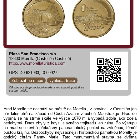
Plaza San Francisco s/n
12300 Morella (Castellón-Castelló)
http://www.morellaturistica.com
GPS: 40.621933, -0.09927
Zobrazit na mapě
vyhledat trasu
QR kód obsahuje souřadnice místa pro snadné použití ve
vašem mobilu.
Hrad Morella se nachází ve městě na Morella , v provincii v Castellón jen
pár kilometrů na západ od Costa Azahar v pohoří Maestrazgo. Hrad se
vypíná se na strmé skále ve výšce 1070 m a vypadá zdola jako zcela
nedobytný. Dnes zbyly z kdysi slavného trojhradu jen ruiny. Po výstupu
na hrad se otevírá překrásný panoramatický pohled na zvlněnou, téměř
pustou krajinu. Bezpochyby nejvzácnější historickou památkou Morelly je
gotický chrám Panny Marie. Tato monumentální stavba se dvěma