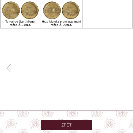
Torres de Sant Miquel
Hrad Morella premi patrimoni
ražba č. 010ES
ražba č. 009ES
ZPĚT
GPS: 40.621933, -0.09927
Zobrazit na mapě