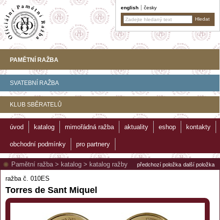
english
česky
PAMĚTNÍ RAŽBA
SVATEBNÍ RAŽBA
KLUB SBĚRATELŮ
úvod
katalog
mimořádná ražba
aktuality
eshop
kontakty
obchodní podmínky
pro partnery
Pamětní ražba
>
katalog
>
katalog ražby
předchozí položka
další položka
ražba č. 010ES
Torres de Sant Miquel