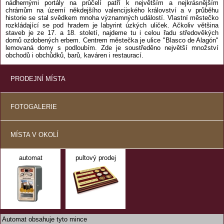
nádhernými portály na průčelí patří k největším a nejkrásnějším
chrámům na území někdejšího valencijského království a v průběhu
historie se stal svědkem mnoha významných událostí. Vlastní městečko
rozkládající se pod hradem je labyrint úzkých uliček. Ačkoliv většina
staveb je ze 17. a 18. století, najdeme tu i celou řadu středověkých
domů ozdobených erbem. Centrem městečka je ulice "Blasco de Alagón"
lemovaná domy s podloubím. Zde je soustředěno největší množství
obchodů i obchůdků, barů, kaváren i restaurací.
PRODEJNÍ MÍSTA
FOTOGALERIE
MÍSTA V OKOLÍ
automat
pultový prodej
Automat obsahuje tyto mince