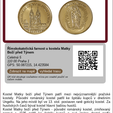
Římskokatolická farnost u kostela Matky
Boží před Týnem
Celetná 5
110 00 Praha 1
GPS: 50.087215, 14.423584
Zobrazit na mapě
vyhledat trasu
QR kód obsahuje souřadnice místa pro snadné použití ve
vašem mobilu.
Kostel Matky boží před Týnem patří mezi nejvýznamnější pražské
kostely. Původní románský kostel patřil ke špitálu kupců v dnešním
Ungeltu. Na jeho místě byl ve 13. stol. postaven raně gotický kostel. Za
husitských časů býval kostel hlavní baštou husitů.
Kostel Matky boží před Týnem - původní románský kostel, zmiňovaný