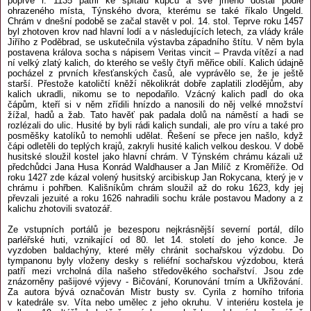
poprvé r. 1135 patřil ke špitálu kupců a své jméno dostal podle
ohrazeného místa, Týnského dvora, kterému se také říkalo Ungeld.
Chrám v dnešní podobě se začal stavět v pol. 14. stol. Teprve roku 1457
byl zhotoven krov nad hlavní lodí a v následujících letech, za vlády krále
Jiřího z Poděbrad, se uskutečnila výstavba západního štítu. V něm byla
postavena králova socha s nápisem Veritas vincit – Pravda vítězí a nad
ní velký zlatý kalich, do kterého se vešly čtyři měřice obilí. Kalich údajně
pocházel z prvních křesťanských časů, ale vyprávělo se, že je ještě
starší. Přestože katoličtí kněží několikrát dobře zaplatili zlodějům, aby
kalich ukradli, nikomu se to nepodařilo. Vzácný kalich padl do oka
čápům, kteří si v něm zřídili hnízdo a nanosili do něj velké množství
žížal, hadů a žab. Tato havěť pak padala dolů na náměstí a hadi se
rozlézali do ulic. Husité by byli rádi kalich sundali, ale pro víru a také pro
posměšky katolíků to nemohli udělat. Řešení se přece jen našlo, když
čápi odletěli do teplých krajů, zakryli husité kalich velkou deskou. V době
husitské sloužil kostel jako hlavní chrám. V Týnském chrámu kázali už
předchůdci Jana Husa Konrád Waldhauser a Jan Milíč z Kroměříže. Od
roku 1427 zde kázal volený husitský arcibiskup Jan Rokycana, který je v
chrámu i pohřben. Kališníkům chrám sloužil až do roku 1623, kdy jej
převzali jezuité a roku 1626 nahradili sochu krále postavou Madony a z
kalichu zhotovili svatozář.
Ze vstupních portálů je bezesporu nejkrásnější severní portál, dílo
parléřské huti, vznikající od 80. let 14. století do jeho konce. Je
vyzdoben baldachýny, které měly chránit sochařskou výzdobu. Do
tympanonu byly vloženy desky s reliéfní sochařskou výzdobou, která
patří mezi vrcholná díla našeho středověkého sochařství. Jsou zde
znázorněny pašijové výjevy - Bičování, Korunování trním a Ukřižování.
Za autora bývá označován Mistr busty sv. Cyrila z horního triforia
v katedrále sv. Víta nebo umělec z jeho okruhu. V interiéru kostela je