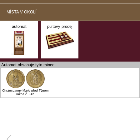
MÍSTA V OKOLÍ
automat
pultový prodej
Automat obsahuje tyto mince
Chrám panny Marie před Týnem
ražba č. 345