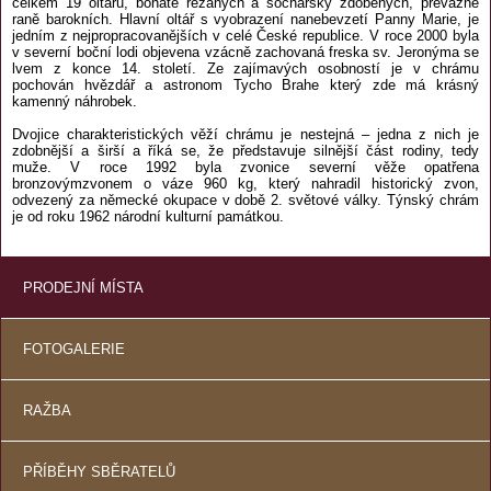
celkem 19 oltářů, bohatě řezaných a sochařsky zdobených, převážně
raně barokních. Hlavní oltář s vyobrazení nanebevzetí Panny Marie, je
jedním z nejpropracovanějších v celé České republice. V roce 2000 byla
v severní boční lodi objevena vzácně zachovaná freska sv. Jeronýma se
lvem z konce 14. století. Ze zajímavých osobností je v chrámu
pochován hvězdář a astronom Tycho Brahe který zde má krásný
kamenný náhrobek.
Dvojice charakteristických věží chrámu je nestejná – jedna z nich je
zdobnější a širší a říká se, že představuje silnější část rodiny, tedy
muže. V roce 1992 byla zvonice severní věže opatřena
bronzovýmzvonem o váze 960 kg, který nahradil historický zvon,
odvezený za německé okupace v době 2. světové války. Týnský chrám
je od roku 1962 národní kulturní památkou.
PRODEJNÍ MÍSTA
FOTOGALERIE
RAŽBA
PŘÍBĚHY SBĚRATELŮ