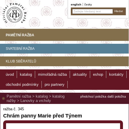
english
česky
PAMĚTNÍ RAŽBA
SVATEBNÍ RAŽBA
KLUB SBĚRATELŮ
úvod
katalog
mimořádná ražba
aktuality
eshop
kontakty
obchodní podmínky
pro partnery
Pamětní ražba
>
katalog
>
katalog
předchozí položka
další položka
ražby
>
Lanovky a vrcholy
ražba č. 345
Chrám panny Marie před Týnem