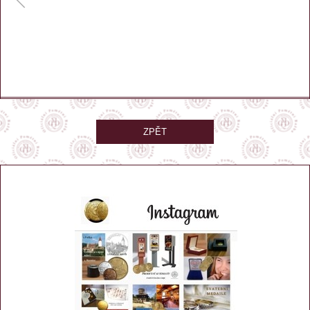
ZPĚT
Pamatovat