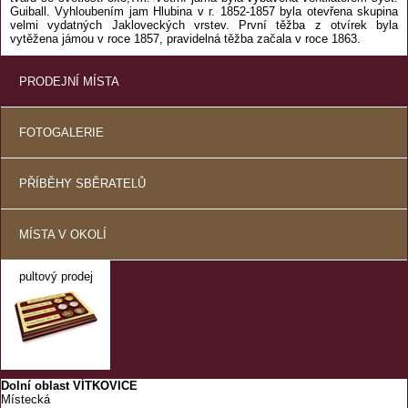
Guiball. Vyhloubením jam Hlubina v r. 1852-1857 byla otevřena skupina
velmi vydatných Jakloveckých vrstev. První těžba z otvírek byla
vytěžena jámou v roce 1857, pravidelná těžba začala v roce 1863.
PRODEJNÍ MÍSTA
FOTOGALERIE
PŘÍBĚHY SBĚRATELŮ
MÍSTA V OKOLÍ
pultový prodej
Dolní oblast VÍTKOVICE
Místecká