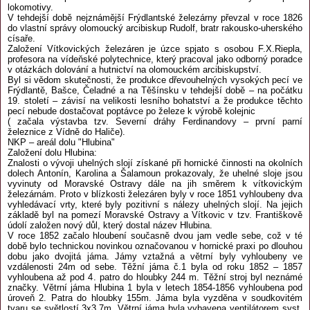
lokomotivy.
V tehdejší době nejznámější Frýdlantské železárny převzal v roce 1826
do vlastní správy olomoucký arcibiskup Rudolf, bratr rakousko-uherského
císaře.
Založení Vítkovických železáren je úzce spjato s osobou F.X.Riepla,
profesora na vídeňské polytechnice, který pracoval jako odborný poradce
v otázkách dolování a hutnictví na olomouckém arcibiskupství.
Byl si vědom skutečnosti, že produkce dřevouhelných vysokých pecí ve
Frýdlantě, Bašce, Čeladné a na Těšínsku v tehdejší době – na počátku
19. století – závisí na velikosti lesního bohatství a že produkce těchto
pecí nebude dostačovat poptávce po železe k výrobě kolejnic
( začala výstavba tzv. Severní dráhy Ferdinandovy – první parní
železnice z Vídně do Haliče).
NKP – areál dolu "Hlubina"
Založení dolu Hlubina:
Znalosti o vývoji uhelných slojí získané při hornické činnosti na okolních
dolech Antonín, Karolina a Šalamoun prokazovaly, že uhelné sloje jsou
vyvinuty od Moravské Ostravy dále na jih směrem k vítkovickým
železárnám. Proto v blízkosti železáren byly v roce 1851 vyhloubeny dva
vyhledávací vrty, které byly pozitivní s nálezy uhelných slojí. Na jejich
základě byl na pomezí Moravské Ostravy a Vítkovic v tzv. Františkově
údolí založen nový důl, který dostal název Hlubina.
V roce 1852 začalo hloubení současně dvou jam vedle sebe, což v té
době bylo technickou novinkou označovanou v hornické praxi po dlouhou
dobu jako dvojitá jáma. Jámy vztažná a větrní byly vyhloubeny ve
vzdálenosti 24m od sebe. Těžní jáma č.1 byla od roku 1852 – 1857
vyhloubena až pod 4. patro do hloubky 244 m. Těžní stroj byl neznámé
značky. Větrní jáma Hlubina 1 byla v letech 1854-1856 vyhloubena pod
úroveň 2. Patra do hloubky 155m. Jáma byla vyzděna v soudkovitém
tvaru se světlostí 3x3,7m. Větrní jáma byla vybavena ventilátorem syst.