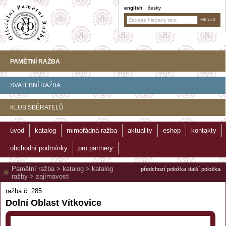
english
česky
PAMĚTNÍ RAŽBA
SVATEBNÍ RAŽBA
KLUB SBĚRATELŮ
úvod
katalog
mimořádná ražba
aktuality
eshop
kontakty
obchodní podmínky
pro partnery
Pamětní ražba
>
katalog
>
katalog
předchozí položka
další položka
ražby
>
zajímavosti
ražba č. 285
Dolní Oblast Vítkovice