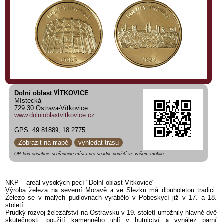
Dolní oblast VÍTKOVICE
Místecká
729 30 Ostrava-Vítkovice
www.dolnioblastvitkovice.cz
GPS: 49.81889, 18.2775
Zobrazit na mapě
vyhledat trasu
QR kód obsahuje souřadnice místa pro snadné použití ve vašem mobilu.
NKP – areál vysokých pecí "Dolní oblast Vítkovice"
Výroba železa na severní Moravě a ve Slezku má dlouholetou tradici.
Železo se v malých pudlovnách vyrábělo v Pobeskydí již v 17. a 18.
století.
Prudký rozvoj železářství na Ostravsku v 19. století umožnily hlavně dvě
skutečnosti: použití kamenného uhlí v hutnictví a vynález parní